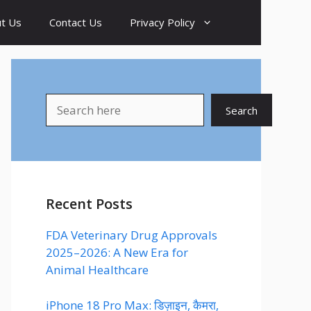
t Us
Contact Us
Privacy Policy
Search
Search
Recent Posts
FDA Veterinary Drug Approvals
2025–2026: A New Era for
Animal Healthcare
iPhone 18 Pro Max: डिज़ाइन, कैमरा,