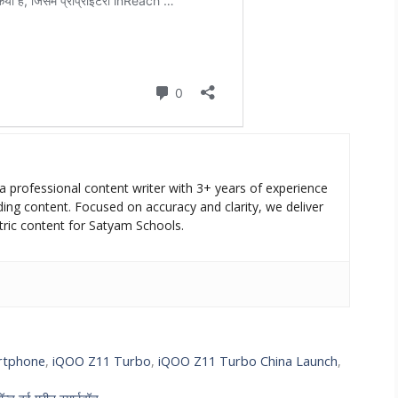
a professional content writer with 3+ years of experience
ing content. Focused on accuracy and clarity, we deliver
tric content for Satyam Schools.
rtphone
,
iQOO Z11 Turbo
,
iQOO Z11 Turbo China Launch
,