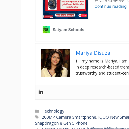
Mariya Disuza
Hi, my name is Mariya. I am 
in deep research-based trend
trustworthy and student-cen
Categories
Technology
Tags
200MP Camera Smartphone
,
iQOO New Sma
Snapdragon 8 Gen 5 Phone