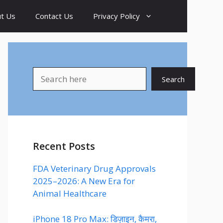
t Us
Contact Us
Privacy Policy
Search
Search
Recent Posts
FDA Veterinary Drug Approvals
2025–2026: A New Era for
Animal Healthcare
iPhone 18 Pro Max: डिज़ाइन, कैमरा,